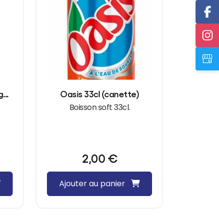
Bière vietnamienne, Saigon 35,5cl
Oasis 33cl (canette)
Boisson soft 33cl.
2,00
€
Ajouter au panier