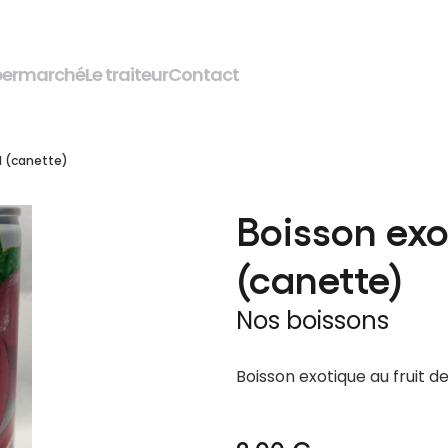
permarché
Le traiteur
Contact
l (canette)
Boisson exo
(canette)
Nos boissons
Boisson exotique au fruit de