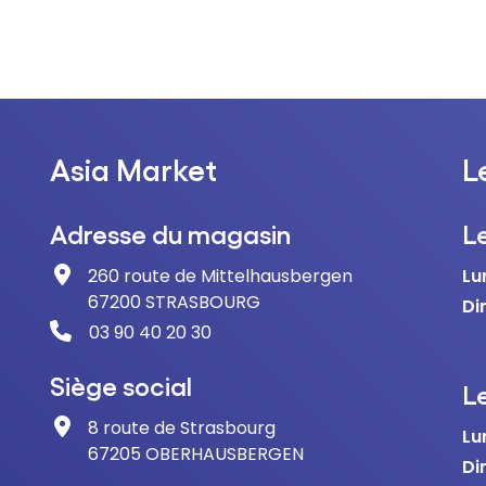
Asia Market
L
Adresse du magasin
L
260 route de Mittelhausbergen
Lu
67200 STRASBOURG
Di
03 90 40 20 30
Siège social
Le
8 route de Strasbourg
Lu
67205 OBERHAUSBERGEN
Di