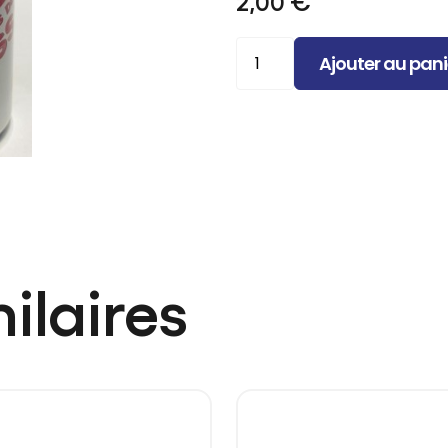
2,00
€
quantité
Ajouter au pani
de
Boisson
exotique
Passion
25cl
(canette)
ilaires