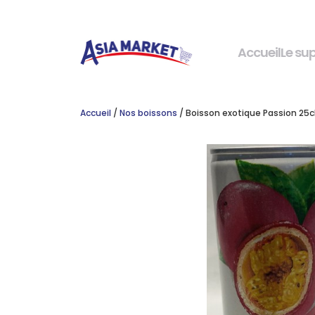
Accueil
Le su
Accueil
/
Nos boissons
/ Boisson exotique Passion 25c