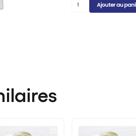
Ajouter au pani
de
Crevette
tempura
XL
(pièce)
ilaires