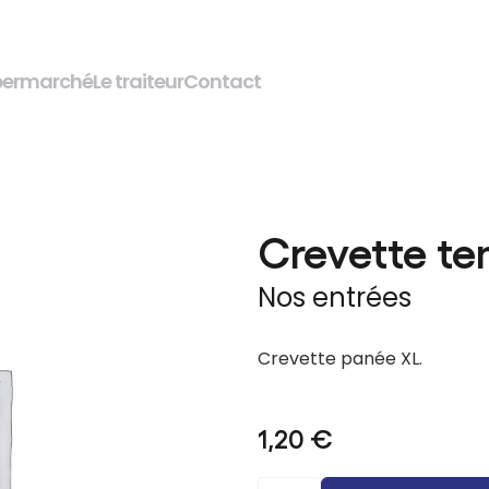
permarché
Le traiteur
Contact
Crevette te
Nos entrées
Crevette panée XL.
1,20
€
quantité