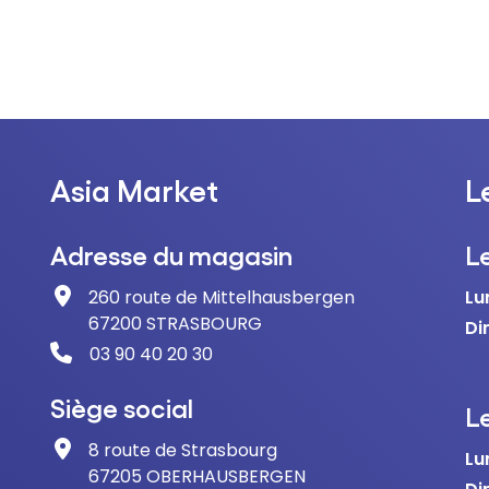
Asia Market
L
Adresse du magasin
L
260 route de Mittelhausbergen
Lu
67200 STRASBOURG
Di
03 90 40 20 30
Siège social
Le
8 route de Strasbourg
Lu
67205 OBERHAUSBERGEN