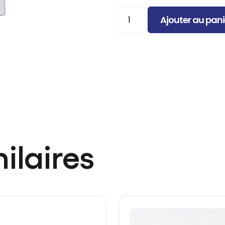
quantité
Ajouter au pani
de
Sauce
Sriracha
ilaires