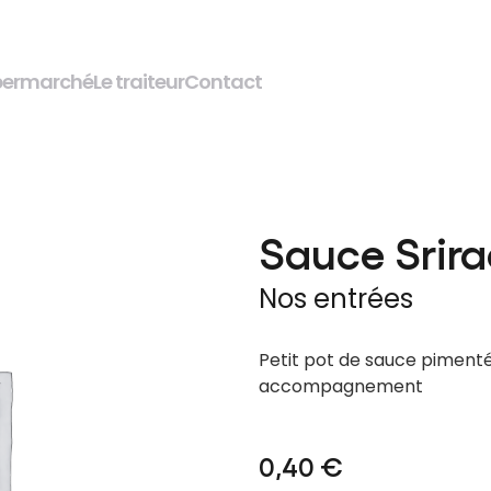
permarché
Le traiteur
Contact
Sauce Srir
Nos entrées
Petit pot de sauce piment
accompagnement
0,40
€