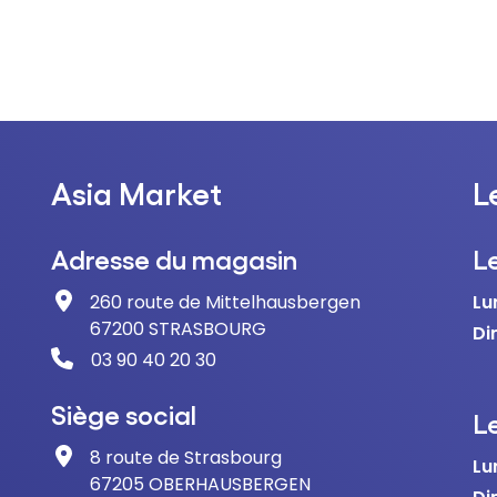
Asia Market
L
Adresse du magasin
L
260 route de Mittelhausbergen
Lu
67200 STRASBOURG
Di
03 90 40 20 30
Siège social
Le
8 route de Strasbourg
Lu
67205 OBERHAUSBERGEN