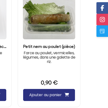
Beignet de crevette (pièce)
Petit nem au poulet (pièce)
ne
Farce au poulet, vermicelles,
légumes, dans une galette de
riz.
0,90
€
Ajouter au panier